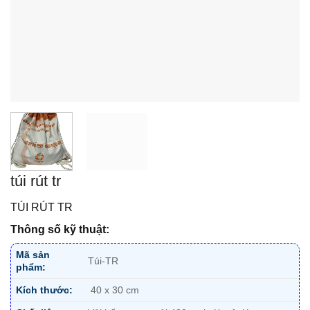
túi rút tr
TÚI RÚT TR
Thông số kỹ thuật:
Mã sản
Túi-TR
phẩm:
Kích thước:
40 x 30 cm